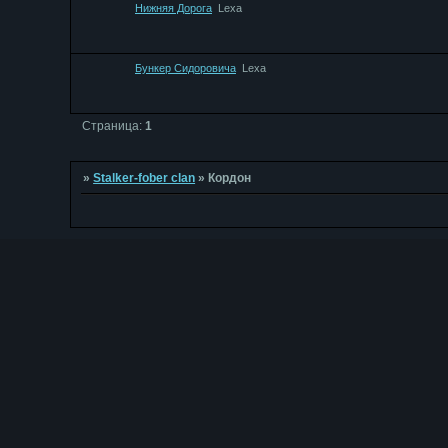
Нижняя Дорога
Lexa
Бункер Сидоровича
Lexa
Страница:
1
»
Stalker-fober clan
»
Кордон