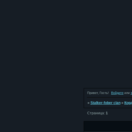
Привет, Гость!
Войдите
или
»
Stalker-fober clan
»
Кор
Страница:
1