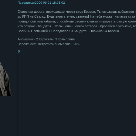
Поделиться
2009-09-01 18:03:02
Основная дорога, проходящая через весь Кордон. Ты сможешь добраться п
до КПП на Свалку. Будь внимателен, сталкер! На тебя могжет напасть стая
псевдопсом или кабаны, способные своими клыками прорвать самую крепку
что похуже - бандиты... Услышешь щелчок затвора - бросайся в укрытие, во
Враги: 6 Слепышей + Псевдопёс \ 3 Бандита - Новичка \ 4 Кабана
Аномалии - 2 Карусели, 3 трамплина.
Вероятность встретить аномалию - 20%
0