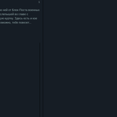
1
о ней от Блок-Поста военных
 слепышей во главе с
ю куртку. Здесь есть и кое
зможно, тебе повезет...