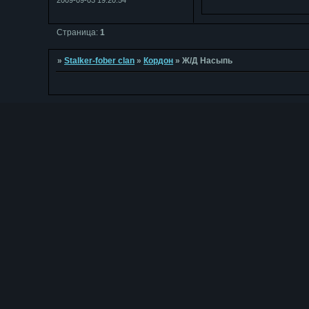
Страница:
1
»
Stalker-fober clan
»
Кордон
»
Ж/Д Насыпь