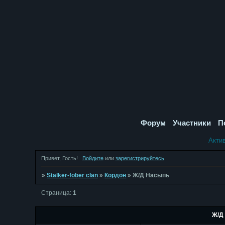
Форум
Участники
П
Акти
Привет, Гость!
Войдите
или
зарегистрируйтесь
.
»
Stalker-fober clan
»
Кордон
»
Ж/Д Насыпь
Страница:
1
Ж/Д