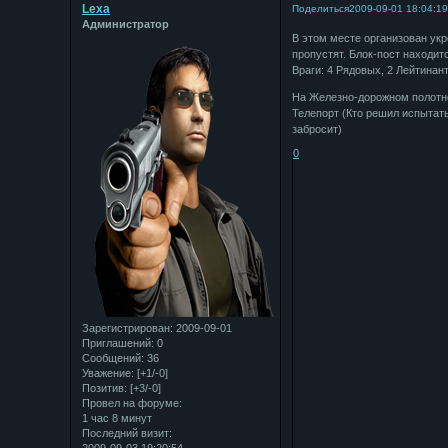
Lexa
Поделиться
2009-09-01 18:04:1
Администратор
В этом месте организован укр
пропустят. Блок-пост находи
Враги: 4 Рядовых, 2 Лейтинан
На Железно-дорожном полотне
Телепорт (Кто решил испытать
забросит)
0
Зарегистрирован
: 2009-09-01
Приглашений:
0
Сообщений:
36
Уважение:
[+1/-0]
Позитив:
[+3/-0]
Провел на форуме:
1 час 8 минут
Последний визит:
2009-09-03 19:20:54